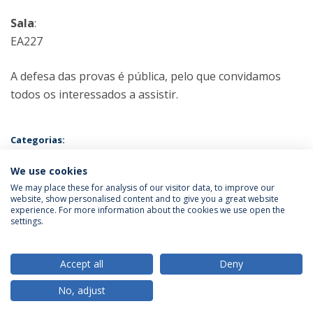
Sala
:
EA227
A defesa das provas é pública, pelo que convidamos
todos os interessados a assistir.
Categorias:
Mestrado em Psicologia e Desenvolvimento de Recursos Humanos
Prova Pública
We use cookies
We may place these for analysis of our visitor data, to improve our
website, show personalised content and to give you a great website
experience. For more information about the cookies we use open the
Política de Privacidade
Termos & Condições
settings.
Direitos do Titular dos Dados
Accept all
Deny
No, adjust
© 2026 Universidade Católica Portuguesa