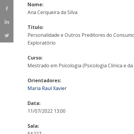
Nome:
Iniciativas Nacionais
Ana Cerqueira da Silva
Research Centre for Human Developmen
| CEDH
Título:
Personalidade e Outros Preditores do Consumo
Human Neurobehavioral Laboratory |
Exploratório
HNL
Curso:
Mestrado em Psicologia (Psicologia Clínica e da
Orientadores:
Maria Raul Xavier
Data:
11/07/2022 13:00
Sala:
EA227