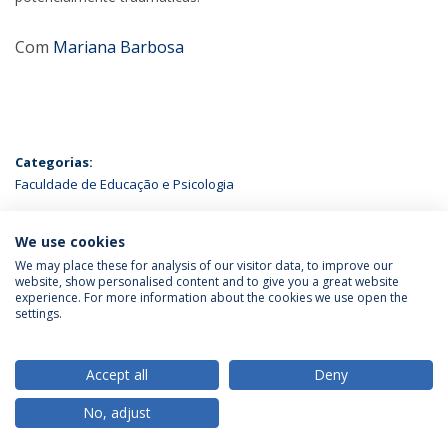
Com
Mariana Barbosa
Categorias:
Faculdade de Educação e Psicologia
ÚLTIMAS NOTÍCIAS
We use cookies
We may place these for analysis of our visitor data, to improve our
website, show personalised content and to give you a great website
experience. For more information about the cookies we use open the
Política de Privacidade
Termos & Condições
settings.
Direitos do Titular dos Dados
Accept all
Deny
No, adjust
© 2026 Universidade Católica Portuguesa