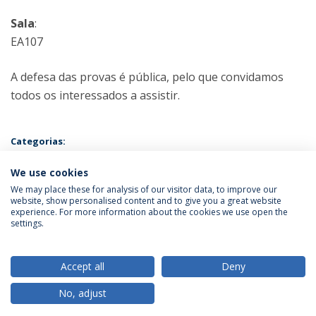
Sala
:
EA107
A defesa das provas é pública, pelo que convidamos
todos os interessados a assistir.
Categorias:
Mestrado em Psicologia - Especialização em Psicologia Clínica e da
Saúde
We use cookies
Prova Pública
We may place these for analysis of our visitor data, to improve our
website, show personalised content and to give you a great website
experience. For more information about the cookies we use open the
Política de Privacidade
Termos & Condições
settings.
Direitos do Titular dos Dados
Accept all
Deny
No, adjust
© 2026 Universidade Católica Portuguesa