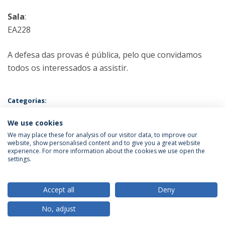
Sala
:
EA228
A defesa das provas é pública, pelo que convidamos
todos os interessados a assistir.
Categorias:
Mestrado em Psicologia - Especialização em Psicologia da Justiça e
do Comportamento Desviante
We use cookies
Prova Pública
We may place these for analysis of our visitor data, to improve our
website, show personalised content and to give you a great website
experience. For more information about the cookies we use open the
Política de Privacidade
Termos & Condições
settings.
Direitos do Titular dos Dados
Accept all
Deny
No, adjust
© 2026 Universidade Católica Portuguesa