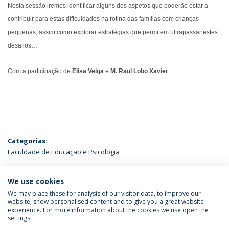
Nesta sessão iremos identificar alguns dos aspetos que poderão estar a
contribuir para estas dificuldades na rotina das famílias com crianças
pequenas, assim como explorar estratégias que permitem ultrapassar estes
desafios…
Com a participação de
Elisa Veiga
e
M. Raul Lobo Xavier
.
Categorias:
Faculdade de Educação e Psicologia
ÚLTIMAS NOTÍCIAS
We use cookies
We may place these for analysis of our visitor data, to improve our
website, show personalised content and to give you a great website
experience. For more information about the cookies we use open the
Política de Privacidade
Termos & Condições
settings.
Direitos do Titular dos Dados