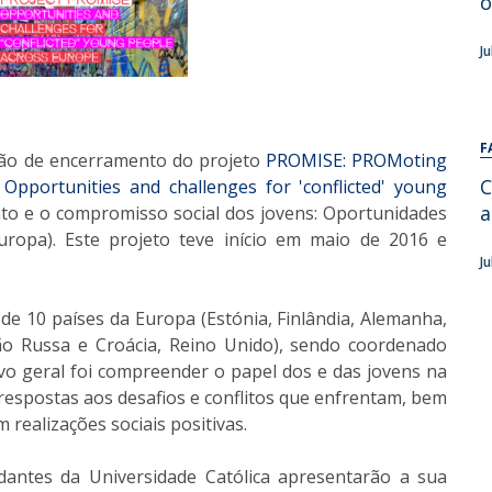
o
Alumni
Educação
J
t
Associação de Antigos Alunos de Psicologia
C
F
ião de encerramento do projeto
PROMISE: PROMoting
C
pportunities and challenges for 'conflicted' young
a
o e o compromisso social dos jovens: Oportunidades
Europa). Este projeto teve início em maio de 2016 e
J
 de 10 países da Europa (Estónia, Finlândia, Alemanha,
ação Russa e Croácia, Reino Unido), sendo coordenado
vo geral foi compreender o papel dos e das jovens na
respostas aos desafios e conflitos que enfrentam, bem
realizações sociais positivas.
dantes da Universidade Católica apresentarão a sua