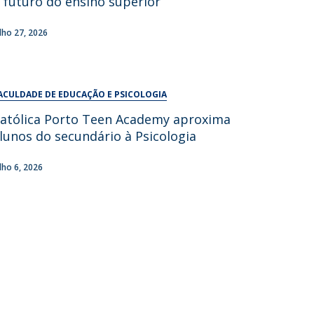
 futuro do ensino superior
UDIP
Segurança e Emergência
ulho 27, 2026
ontactos
ACULDADE DE EDUCAÇÃO E PSICOLOGIA
atólica Porto Teen Academy aproxima
lunos do secundário à Psicologia
ulho 6, 2026