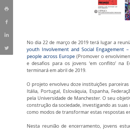
Iniciativas Nacionais
Research Centre for Human Developmen
| CEDH
Human Neurobehavioral Laboratory |
No dia 22 de março de 2019 terá lugar a reun
HNL
youth Involvement and Social Engagement – O
people across Europe
(Promover o envolviment
e desafios para os jovens ‘em conflito’ na 
terminará em abril de 2019.
O projeto envolveu doze instituições parceiras
Itália, Portugal, Eslováquia, Espanha, Feder
pela Universidade de Manchester. O seu objeti
construção da sociedade, investigando as suas 
como modos de transformar estas respostas em 
Nesta reunião de encerramento, jovens estu