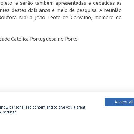
rojeto, e serão também apresentadas e debatidas as
entes destes dois anos e meio de pesquisa. A reunião
Doutora Maria João Leote de Carvalho, membro do
dade Católica Portuguesa no Porto.
Accept all
, show personalised content and to give you a great
 settings.
Política de Privacidade
Termos & Condições