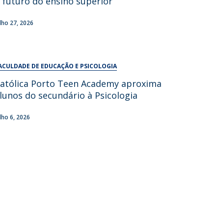
 futuro do ensino superior
UDIP
Segurança e Emergência
ulho 27, 2026
ontactos
ACULDADE DE EDUCAÇÃO E PSICOLOGIA
atólica Porto Teen Academy aproxima
lunos do secundário à Psicologia
ulho 6, 2026