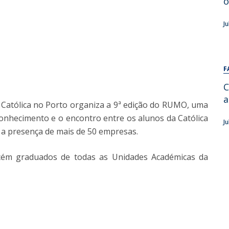
o
Alumni
Educação
J
t
Associação de Antigos Alunos de Psicologia
C
F
C
a
 Católica no Porto organiza a 9ª edição do RUMO, uma
conhecimento e o encontro entre os alunos da Católica
J
 a presença de mais de 50 empresas.
recém graduados de todas as Unidades Académicas da