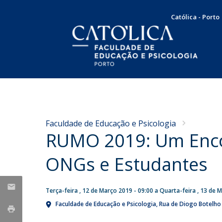
Católica - Porto
Licenciatura em Psicologia
Docentes e Investigadores
Apresentação
NOTÍCIAS
Plano de Estudos
Mensagem da Diretora
Concursos
Faculdade de Educação e Psicologia
Docentes
Missão, Visão e Valores
RUMO 2019: Um Enco
Nota de Pesar pelo
Concurso de recrutamento
Testemunhos
Órgãos de Gestão
falecimento do Professor
Concurso de promoção
Internacionalização
ONGs e Estudantes
Doutor Francisco Carvalho
Serviço Comunitário
Responsabilidade Social
Produção Científica
Bolsas e Prémios
Guerra
SAME | Serviço de Apoio à Melhoria da Educação
Terça-feira , 12 de Março 2019 - 09:00
a
Quarta-feira , 13 de 
Taxas e propinas
Publicações
Sex, 07 Aug 2026 - 10:36
CUP | Clínica Universitária de Psicologia
Candidaturas
Faculdade de Educação e Psicologia
Rua de Diogo Botelho
Dissertações de Mestrado
Voluntariado
Teses de Doutoramento