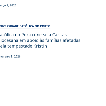
UDIP
arço 2, 2026
Segurança e Emergência
ontactos
NIVERSIDADE CATÓLICA NO PORTO
atólica no Porto une-se à Cáritas
iocesana em apoio às famílias afetadas
ela tempestade Kristin
evereiro 3, 2026