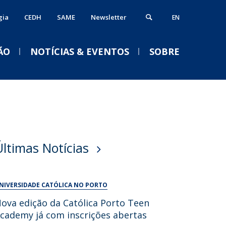
gia
CEDH
SAME
Newsletter
EN
ÃO
NOTÍCIAS & EVENTOS
SOBRE
ós-Doutoramento
erviços
VENTOS
alendário Letivo 2026-2027
ormação Avançada
iblioteca
Acolhimento aos novos
Últimas Notícias
studantes e empregabilidade
estudantes da
nformática
Licenciatura em Psicologia
nternational Office
Serviços Académicos
2026/2027
NIVERSIDADE CATÓLICA NO PORTO
Tesouraria
Qui, 03 Set 2026 - 18:30
ova edição da Católica Porto Teen
Vida no campus
cademy já com inscrições abertas
Portal Career Services