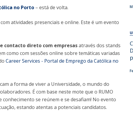
Alumni
ólica no Porto
Educação
– está de volta.
M
t
Associação de Antigos Alunos de Psicologia
, com atividades presenciais e online. Este é um evento
C
U
C
e contacto direto com empresas
através dos stands
D
 bem como com sessões online sobre temáticas variadas
p
 do
Career Services - Portal de Emprego da Católica no
F
rcam a forma de viver a Universidade, o mundo do
 colaboradores. É com base neste mote que o RUMO
e conhecimento se reúnem e se desafiam! No evento
tuação, estando atentas a potenciais candidatos.