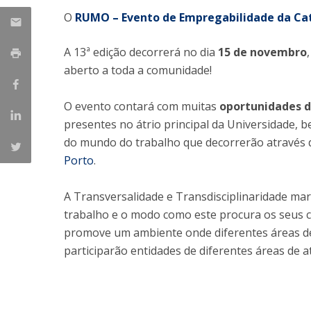
O
RUMO – Evento de Empregabilidade da Cat
Iniciativas Nacionais
Research Centre for Human Developmen
A 13ª edição decorrerá no dia
15 de novembro
| CEDH
aberto a toda a comunidade!
Human Neurobehavioral Laboratory |
HNL
O evento contará com muitas
oportunidades d
presentes no átrio principal da Universidade,
do mundo do trabalho que decorrerão através
Porto
.
A Transversalidade e Transdisciplinaridade ma
trabalho e o modo como este procura os seus
promove um ambiente onde diferentes áreas d
participarão entidades de diferentes áreas de a