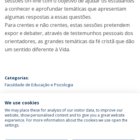
sessões on-line com o objetivo de ajudar os estudantes
a conhecer e aprofundar temáticas que apresentam
algumas respostas a essas questões.
Para crentes e não crentes, estas sessões pretendem
expor e debater, através de testemunhos pessoais dos
orientadores, as grandes temáticas da fé cristã que dão
um sentido diferente à Vida.
Categorias:
Faculdade de Educação e Psicologia
ÚLTIMAS NOTÍCIAS
We use cookies
We may place these for analysis of our visitor data, to improve our
website, show personalised content and to give you a great website
experience. For more information about the cookies we use open the
Política de Privacidade
Termos & Condições
settings.
Direitos do Titular dos Dados