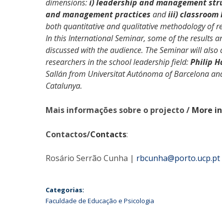
dimensions:
i) leadership and management stru
and management practices
and
iii) classroo
both quantitative and qualitative methodology of r
In this International Seminar, some of the results a
discussed with the audience. The Seminar will also 
researchers in the school leadership field:
Philip H
Sallán from Universitat Autónoma of Barcelona a
Catalunya.
Mais informações sobre o projecto /
More in
Contactos/
Contacts
:
Rosário Serrão Cunha |
rbcunha@porto.ucp.pt
Categorias:
Faculdade de Educação e Psicologia