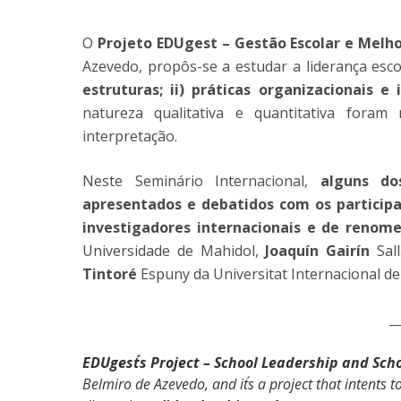
O
Projeto EDUgest – Gestão Escolar e Melho
Azevedo, propôs-se a estudar a liderança esc
estruturas; ii) práticas organizacionais e 
natureza qualitativa e quantitativa foram
interpretação.
Neste Seminário Internacional,
alguns do
apresentados e debatidos com os particip
investigadores internacionais e de renome 
Universidade de Mahidol,
Joaquín Gairín
Sal
Tintoré
Espuny da Universitat Internacional d
_
EDUgest´s Project – School Leadership and Sc
Belmiro de Azevedo, and it´s a project that intents t