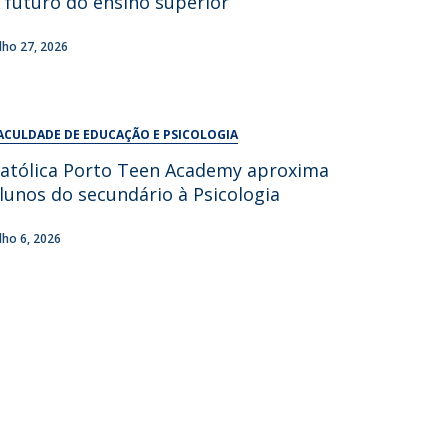
 futuro do ensino superior
UDIP
Segurança e Emergência
ulho 27, 2026
ontactos
ACULDADE DE EDUCAÇÃO E PSICOLOGIA
atólica Porto Teen Academy aproxima
lunos do secundário à Psicologia
ulho 6, 2026