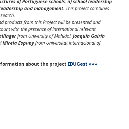
ctures of Portuguese schools
;
ii) school leadership
m leadership and management
. This project combines
esearch.
nd products from this Project will be presented and
count with the presence of international relevant
allinger
from University of Mahidol,
Joaquín Gairín
nd
Mireia Espuny
from Universitat Internacional of
formation about the project
EDUGest »»»