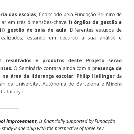
ria das escolas
, financiado pela Fundação Belmiro de
olar em três dimensões-chave:
i) órgãos de gestão e
iii) gestão de sala de aula
. Diferentes estudos de
 realizados, estando em decurso a sua análise e
s resultados e produtos deste Projeto serão
antes
. O Seminário contará ainda com a p
resença de
na área da liderança escolar: Philip Hallinger
da
lán da Universitat Autónoma de Barcelona e
Mireia
e Catalunya
__________
hool Improvement
, is financially supported by Fundação
o study leadership with the perspective of three key