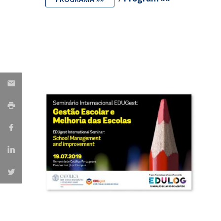
Iniciativas Nacionais
Research Centre for Human Developmen
| CEDH
Human Neurobehavioral Laboratory |
HNL