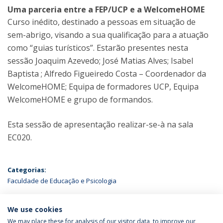
Uma parceria entre a FEP/UCP e a WelcomeHOME
Curso inédito, destinado a pessoas em situação de
sem-abrigo, visando a sua qualificação para a atuação
como “guias turísticos”. Estarão presentes nesta
sessão Joaquim Azevedo; José Matias Alves; Isabel
Baptista ; Alfredo Figueiredo Costa – Coordenador da
WelcomeHOME; Equipa de formadores UCP, Equipa
WelcomeHOME e grupo de formandos.
Esta sessão de apresentação realizar-se-à na sala
EC020.
Categorias:
Faculdade de Educação e Psicologia
ÚLTIMAS NOTÍCIAS
We use cookies
We may place these for analysis of our visitor data, to improve our