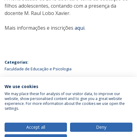
filhos adolescentes, contando com a presença da
docente M. Raul Lobo Xavier.
Mais informações e inscrições
aqui
.
Categorias:
Faculdade de Educação e Psicologia
ÚLTIMAS NOTÍCIAS
We use cookies
We may place these for analysis of our visitor data, to improve our
website, show personalised content and to give you a great website
experience. For more information about the cookies we use open the
Política de Privacidade
Termos & Condições
settings.
Direitos do Titular dos Dados
Accept all
Deny