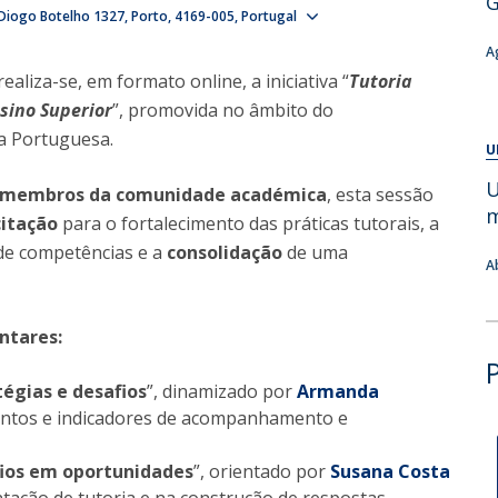
G
Show map
Diogo Botelho 1327
Alumni
Porto
4169-005
Portugal
Educação
A
t
Associação de Antigos Alunos de Psicologia
ealiza-se, em formato online, a iniciativa “
Tutoria
C
sino Superior
”, promovida no âmbito do
ca Portuguesa.
U
U
os membros da comunidade académica
, esta sessão
m
citação
para o fortalecimento das práticas tutorais, a
e competências e a
consolidação
de uma
A
ntares:
égias e desafios
”, dinamizado por
Armanda
entos e indicadores de acompanhamento e
fios em oportunidades
”, orientado por
Susana Costa