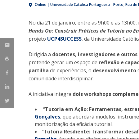
Online | Universidade Católica Portuguesa - Porto
Rua de 
Iniciativas Nacionais
Research Centre for Human Developmen
No dia 21 de janeiro, entre as 9h00 e as 13h00, r
| CEDH
Hands On: Construir Práticas de Tutoria no En
Human Neurobehavioral Laboratory |
projeto
UCP4SUCCESS
, da Universidade Católi
HNL
Dirigida a
docentes, investigadores e outr
pretende gerar um espaço de
reflexão e capa
partilha
de experiências, o
desenvolvimento
d
comunidade interdisciplinar.
A iniciativa integra
dois workshops compleme
“
Tutoria em Ação: Ferramentas, estrat
Gonçalves
, que abordará modelos, instrum
monitorização da eficácia tutorial.
“
Tutoria Resiliente: Transformar desa