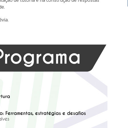
tação de tutoria e na construção de respostas
de.
évia.