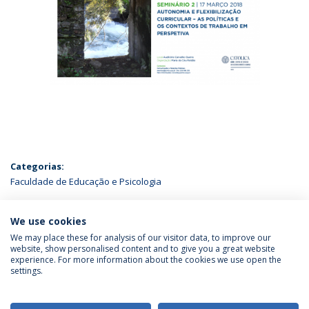
Categorias:
Faculdade de Educação e Psicologia
ÚLTIMAS NOTÍCIAS
We use cookies
We may place these for analysis of our visitor data, to improve our
website, show personalised content and to give you a great website
experience. For more information about the cookies we use open the
Política de Privacidade
Termos & Condições
settings.
Direitos do Titular dos Dados