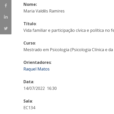
Nome:
Iniciativas Nacionais
Maria Valdês Ramires
Research Centre for Human Developmen
| CEDH
Título
:
Vida familiar e participação cívica e política no 
Human Neurobehavioral Laboratory |
HNL
Curso
:
Mestrado em Psicologia (Psicologia Clínica e da
Orientadores
:
Raquel Matos
Data
:
14/07/2022 16:30
Sala
:
EC134