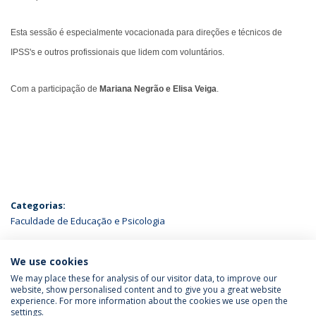
Esta sessão é especialmente vocacionada para direções e técnicos de
IPSS's e outros profissionais que lidem com voluntários.
Com a participação de
Mariana Negrão
e
Elisa Veiga
.
Categorias:
Faculdade de Educação e Psicologia
ÚLTIMAS NOTÍCIAS
We use cookies
We may place these for analysis of our visitor data, to improve our
website, show personalised content and to give you a great website
experience. For more information about the cookies we use open the
Política de Privacidade
Termos & Condições
settings.