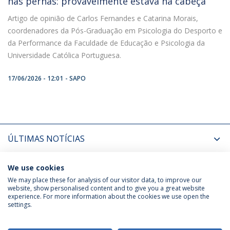
nas pernas: provavelmente estava na cabeça”
Artigo de opinião de Carlos Fernandes e Catarina Morais,
coordenadores da Pós-Graduação em Psicologia do Desporto e
da Performance da Faculdade de Educação e Psicologia da
Universidade Católica Portuguesa.
17/06/2026 - 12:01
SAPO
ÚLTIMAS NOTÍCIAS
PRÓXIMOS EVENTOS
We use cookies
We may place these for analysis of our visitor data, to improve our
website, show personalised content and to give you a great website
experience. For more information about the cookies we use open the
Política de Privacidade
Termos & Condições
settings.
Direitos do Titular dos Dados