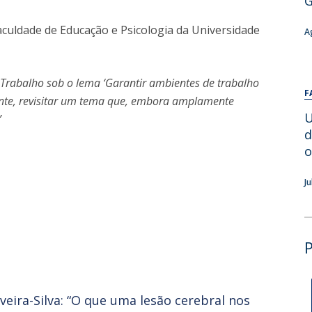
G
Alumni
Educação
aculdade de Educação e Psicologia da Universidade
A
t
Associação de Antigos Alunos de Psicologia
C
 Trabalho sob o lema ‘Garantir ambientes de trabalho
F
mente, revisitar um tema que, embora amplamente
U
”
d
o
J
iveira-Silva: “O que uma lesão cerebral nos