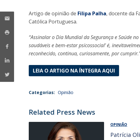
Iniciativas Nacionais
Artigo de opinião de
Filipa Palha
, docente da F
Research Centre for Human Developmen
Católica Portuguesa.
| CEDH
“Assinalar o Dia Mundial da Segurança e Saúde no
Human Neurobehavioral Laboratory |
saudáveis e bem-estar psicossocial’ é, inevitavel
HNL
reconhecido, continua, curiosamente, por cumprir.
LEIA O ARTIGO NA ÍNTEGRA AQUI
Categorias:
Opinião
Related Press News
OPINIÃO
Patrícia Ol