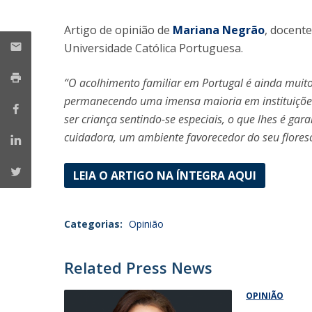
Iniciativas Nacionais
Artigo de opinião de
Mariana Negrão
, docent
Research Centre for Human Developmen
Universidade Católica Portuguesa.
| CEDH
“O acolhimento familiar em Portugal é ainda muito
Human Neurobehavioral Laboratory |
permanecendo uma imensa maioria em instituições. 
HNL
ser criança sentindo-se especiais, o que lhes é ga
cuidadora, um ambiente favorecedor do seu flore
LEIA O ARTIGO NA ÍNTEGRA AQUI
Categorias:
Opinião
Related Press News
OPINIÃO