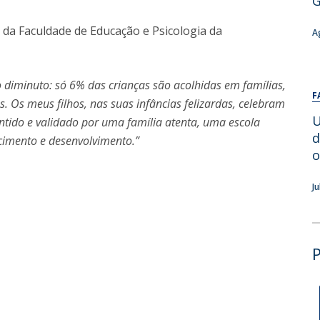
G
Alumni
Educação
e da Faculdade de Educação e Psicologia da
A
t
Associação de Antigos Alunos de Psicologia
C
 diminuto: só 6% das crianças são acolhidas em famílias,
F
Os meus filhos, nas suas infâncias felizardas, celebram
U
rantido e validado por uma família atenta, uma escola
d
scimento e desenvolvimento.”
o
J