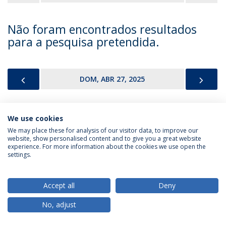
Não foram encontrados resultados
para a pesquisa pretendida.
PREVIOUS
NEX
DOM, ABR 27, 2025
We use cookies
Política de Privacidade
Termos & Condições
We may place these for analysis of our visitor data, to improve our
website, show personalised content and to give you a great website
Direitos do Titular dos Dados
experience. For more information about the cookies we use open the
settings.
Accept all
Deny
© 2026 Universidade Católica Portuguesa
No, adjust