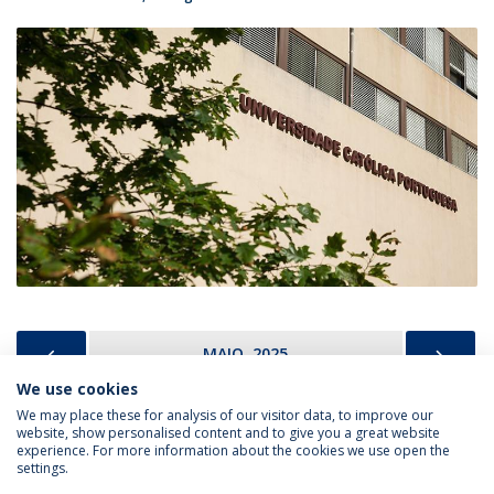
PREVIOUS
NEX
MAIO, 2025
We use cookies
We may place these for analysis of our visitor data, to improve our
website, show personalised content and to give you a great website
experience. For more information about the cookies we use open the
Política de Privacidade
Termos & Condições
settings.
Direitos do Titular dos Dados