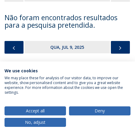
Não foram encontrados resultados
para a pesquisa pretendida.
PREVIOUS
NEX
QUA, JUL 9, 2025
We use cookies
Política de Privacidade
Termos & Condições
We may place these for analysis of our visitor data, to improve our
website, show personalised content and to give you a great website
Direitos do Titular dos Dados
experience. For more information about the cookies we use open the
settings.
Accept all
Deny
© 2026 Universidade Católica Portuguesa
No, adjust