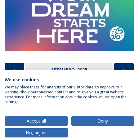
PREVIOUS
NEX
SETEMBRO, 2025
We use cookies
We may place these for analysis of our visitor data, to improve our
website, show personalised content and to give you a great website
experience. For more information about the cookies we use open the
Política de Privacidade
Termos & Condições
settings.
Direitos do Titular dos Dados
Accept all
Deny
No, adjust
© 2026 Universidade Católica Portuguesa