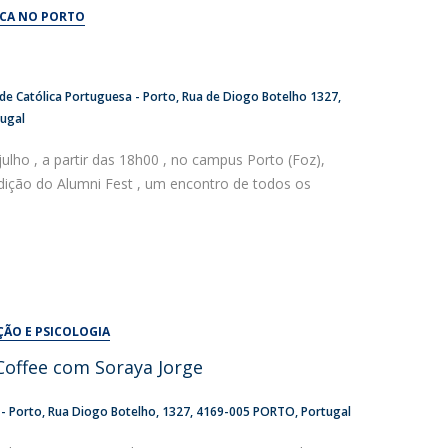
UDIP
ICA NO PORTO
Segurança e Emergência
ontactos
de Católica Portuguesa - Porto
Rua de Diogo Botelho 1327
tugal
ulho , a partir das 18h00 , no campus Porto (Foz),
edição do Alumni Fest , um encontro de todos os
ÇÃO E PSICOLOGIA
offee com Soraya Jorge
 - Porto
Rua Diogo Botelho, 1327
4169-005 PORTO
Portugal