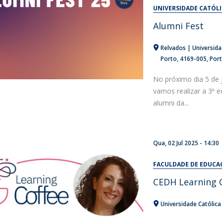
Alumni
UNIVERSIDADE CATÓL
Educação
Alumni Fest
t
Associação de Antigos Alunos de Psicologia
C
Relvados | Universida
Porto
4169-005
Por
No próximo dia 5 de j
vamos realizar a 3ª 
alumni da...
Qua, 02 Jul 2025 - 14:30
FACULDADE DE EDUCA
CEDH Learning C
Universidade Católica