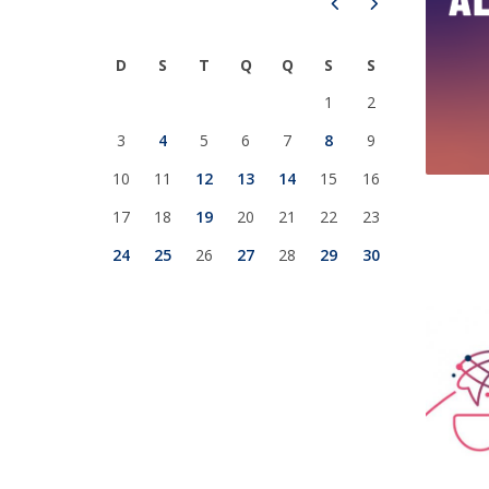
Prev
Next
Iniciativas Nacionais
Research Centre for Human Developmen
D
S
T
Q
Q
S
S
| CEDH
1
2
Human Neurobehavioral Laboratory |
3
4
5
6
7
8
9
HNL
10
11
12
13
14
15
16
17
18
19
20
21
22
23
24
25
26
27
28
29
30