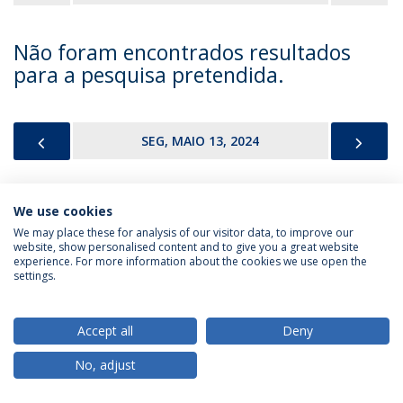
Não foram encontrados resultados
para a pesquisa pretendida.
PREVIOUS
NEX
SEG, MAIO 13, 2024
We use cookies
Política de Privacidade
Termos & Condições
We may place these for analysis of our visitor data, to improve our
website, show personalised content and to give you a great website
Direitos do Titular dos Dados
experience. For more information about the cookies we use open the
settings.
Accept all
Deny
© 2026 Universidade Católica Portuguesa
No, adjust