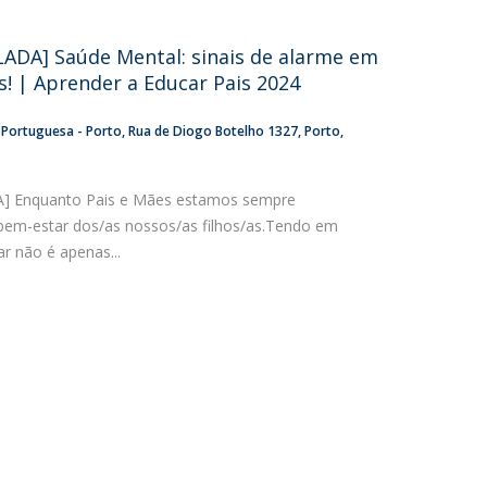
UDIP
Segurança e Emergência
ADA] Saúde Mental: sinais de alarme em
s! | Aprender a Educar Pais 2024
ontactos
a Portuguesa - Porto
Rua de Diogo Botelho 1327
Porto
 Enquanto Pais e Mães estamos sempre
em-estar dos/as nossos/as filhos/as.Tendo em
r não é apenas...