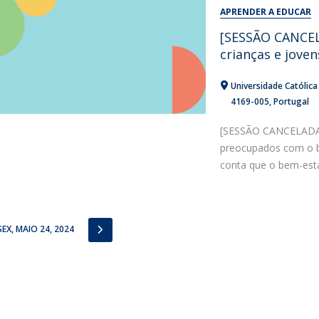
Alumni
APRENDER A EDUCAR
Educação
[SESSÃO CANCEL
t
Associação de Antigos Alunos de Psicologia
crianças e joven
C
Universidade Católic
4169-005
Portugal
[SESSÃO CANCELADA]
preocupados com o b
conta que o bem-esta
IOUS
NEXT
SEX, MAIO 24, 2024