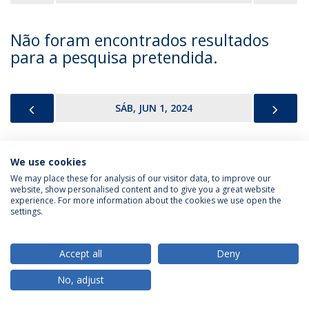
Não foram encontrados resultados
para a pesquisa pretendida.
PREVIOUS
NEX
SÁB, JUN 1, 2024
We use cookies
Política de Privacidade
Termos & Condições
We may place these for analysis of our visitor data, to improve our
website, show personalised content and to give you a great website
Direitos do Titular dos Dados
experience. For more information about the cookies we use open the
settings.
Accept all
Deny
© 2026 Universidade Católica Portuguesa
No, adjust