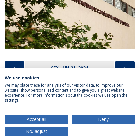
PREVIOUS
NEX
SEX, JUN 21, 2024
We use cookies
We may place these for analysis of our visitor data, to improve our
website, show personalised content and to give you a great website
experience. For more information about the cookies we use open the
Política de Privacidade
Termos & Condições
settings.
Direitos do Titular dos Dados
Accept all
Deny
No, adjust
© 2026 Universidade Católica Portuguesa