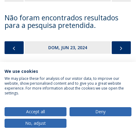
Não foram encontrados resultados
para a pesquisa pretendida.
PREVIOUS
NEX
DOM, JUN 23, 2024
We use cookies
Política de Privacidade
Termos & Condições
We may place these for analysis of our visitor data, to improve our
website, show personalised content and to give you a great website
Direitos do Titular dos Dados
experience. For more information about the cookies we use open the
settings.
Accept all
Deny
© 2026 Universidade Católica Portuguesa
No, adjust