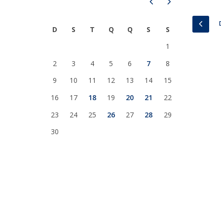
Prev
Next
Iniciativas Nacionais
PREV
Research Centre for Human Developmen
D
S
T
Q
Q
S
S
| CEDH
1
Human Neurobehavioral Laboratory |
2
3
4
5
6
7
8
HNL
9
10
11
12
13
14
15
16
17
18
19
20
21
22
23
24
25
26
27
28
29
30