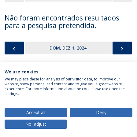
Não foram encontrados resultados
para a pesquisa pretendida.
PREVIOUS
NEX
DOM, DEZ 1, 2024
We use cookies
Política de Privacidade
Termos & Condições
We may place these for analysis of our visitor data, to improve our
website, show personalised content and to give you a great website
Direitos do Titular dos Dados
experience. For more information about the cookies we use open the
settings.
Accept all
Deny
© 2026 Universidade Católica Portuguesa
No, adjust