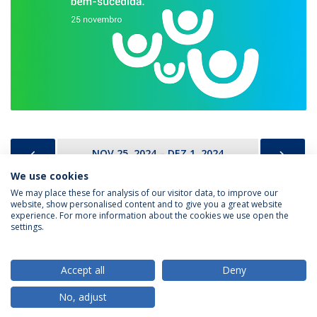
PREVIOUS
NEX
NOV 25, 2024 – DEZ 1, 2024
We use cookies
We may place these for analysis of our visitor data, to improve our
website, show personalised content and to give you a great website
experience. For more information about the cookies we use open the
Política de Privacidade
Termos & Condições
settings.
Direitos do Titular dos Dados
Accept all
Deny
No, adjust
© 2026 Universidade Católica Portuguesa