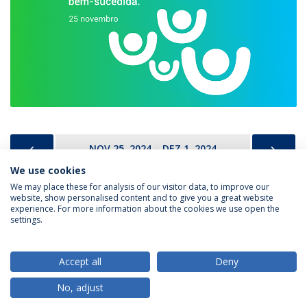
PREVIOUS
NEX
NOV 25, 2024 – DEZ 1, 2024
We use cookies
We may place these for analysis of our visitor data, to improve our
website, show personalised content and to give you a great website
experience. For more information about the cookies we use open the
Política de Privacidade
Termos & Condições
settings.
Direitos do Titular dos Dados
Accept all
Deny
No, adjust
© 2026 Universidade Católica Portuguesa