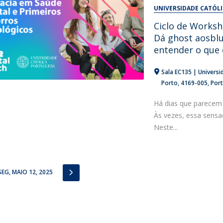
Alumni
UNIVERSIDADE CATÓL
Educação
Ciclo de Works
t
Associação de Antigos Alunos de Psicologia
Dá ghost aosblu
C
entender o que 
Sala EC135 | Universi
Porto
4169-005
Por
Há dias que parecem 
Às vezes, essa sensaç
Neste...
IOUS
NEXT
SEG, MAIO 12, 2025