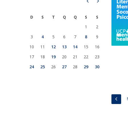
Prev
Next
Iniciativas Nacionais
Research Centre for Human Developmen
D
S
T
Q
Q
S
S
| CEDH
1
2
Human Neurobehavioral Laboratory |
3
4
5
6
7
8
9
HNL
10
11
12
13
14
15
16
17
18
19
20
21
22
23
24
25
26
27
28
29
30
PREV