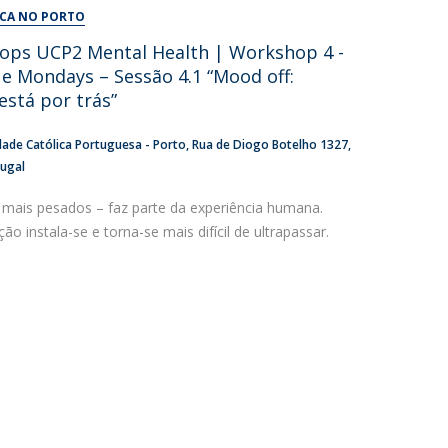
UDIP
ICA NO PORTO
Segurança e Emergência
hops UCP2 Mental Health | Workshop 4 -
e Mondays – Sessão 4.1 “Mood off:
ontactos
está por trás”
dade Católica Portuguesa - Porto
Rua de Diogo Botelho 1327
tugal
mais pesados – faz parte da experiência humana.
ão instala-se e torna-se mais difícil de ultrapassar.