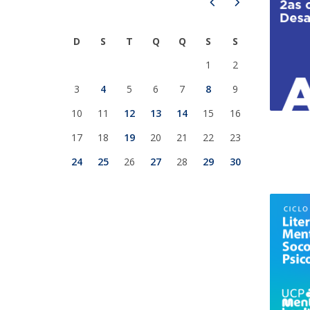
Prev
Next
Iniciativas Nacionais
Research Centre for Human Developmen
D
S
T
Q
Q
S
S
| CEDH
1
2
Human Neurobehavioral Laboratory |
3
4
5
6
7
8
9
HNL
10
11
12
13
14
15
16
17
18
19
20
21
22
23
24
25
26
27
28
29
30