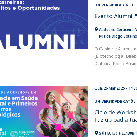
Alumni
UNIVERSIDADE CATÓL
Educação
Evento Alumni: 
t
Associação de Antigos Alunos de Psicologia
C
Auditório Corticeira 
Rua de Diogo Botelh
O Gabinete Alumni, n
(Biotecnologia, Dire
(Católica Porto Busine
Qua, 26 Mar 2025 - 14:3
UNIVERSIDADE CATÓL
Ciclo de Works
Faz upload à tu
Sala EC136 e EC138B |