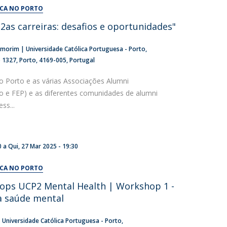
UDIP
ICA NO PORTO
Segurança e Emergência
"2as carreiras: desafios e oportunidades"
ontactos
Amorim | Universidade Católica Portuguesa - Porto
o 1327
Porto
4169-005
Portugal
o Porto e as várias Associações Alumni
ito e FEP) e as diferentes comunidades de alumni
ss...
0
a
Qui, 27 Mar 2025 - 19:30
ICA NO PORTO
hops UCP2 Mental Health | Workshop 1 -
a saúde mental
 Universidade Católica Portuguesa - Porto