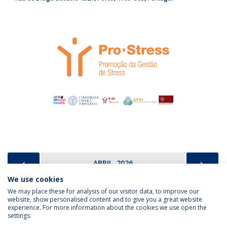
PREVIOUS
NEX
ABRIL, 2026
We use cookies
We may place these for analysis of our visitor data, to improve our
website, show personalised content and to give you a great website
experience. For more information about the cookies we use open the
Política de Privacidade
Termos & Condições
settings.
Direitos do Titular dos Dados