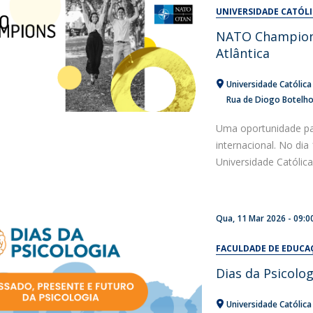
Alumni
UNIVERSIDADE CATÓL
Educação
NATO Champions
t
Associação de Antigos Alunos de Psicologia
Atlântica
C
Universidade Católic
Rua de Diogo Botelh
Uma oportunidade pa
internacional. No dia
Universidade Católica.
Qua, 11 Mar 2026 - 09:0
FACULDADE DE EDUCA
Dias da Psicolo
Universidade Católic