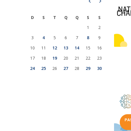
Prev
Next
Iniciativas Nacionais
Research Centre for Human Developmen
D
S
T
Q
Q
S
S
| CEDH
1
2
Human Neurobehavioral Laboratory |
3
4
5
6
7
8
9
HNL
10
11
12
13
14
15
16
17
18
19
20
21
22
23
24
25
26
27
28
29
30