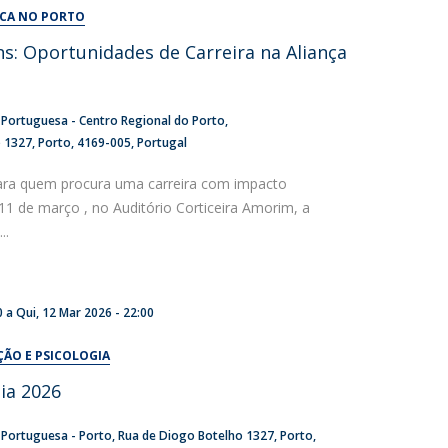
UDIP
ICA NO PORTO
Segurança e Emergência
: Oportunidades de Carreira na Aliança
ontactos
a Portuguesa - Centro Regional do Porto
o 1327
Porto
4169-005
Portugal
ra quem procura uma carreira com impacto
 11 de março , no Auditório Corticeira Amorim, a
..
0
a
Qui, 12 Mar 2026 - 22:00
ÇÃO E PSICOLOGIA
gia 2026
a Portuguesa - Porto
Rua de Diogo Botelho 1327
Porto