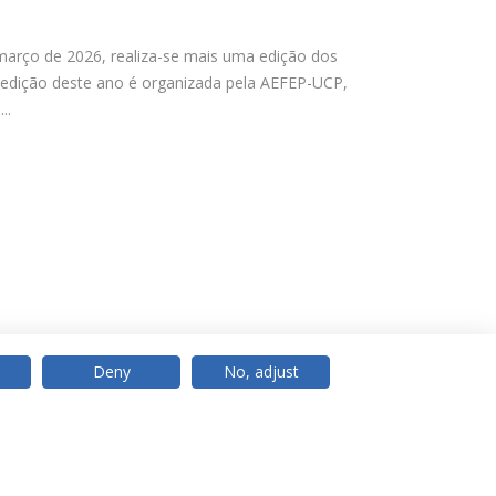
março de 2026, realiza-se mais uma edição dos
A edição deste ano é organizada pela AEFEP-UCP,
..
Deny
No, adjust
© 2026 Universidade Católica Portuguesa