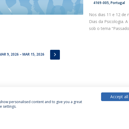
4169-005
Portugal
Nos dias 11 e 12 de 
Dias da Psicologia. 
sob o tema “Passado.
IOUS
NEXT
MAR 9, 2026 – MAR 15, 2026
Accept all
, show personalised content and to give you a great
 settings.
Política de Privacidade
Termos & Condições
Direitos do Titular dos Dados