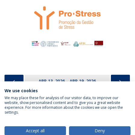
PREVIOUS
NEX
ABR 13, 2026 – ABR 19, 2026
We use cookies
We may place these for analysis of our visitor data, to improve our
website, show personalised content and to give you a great website
experience. For more information about the cookies we use open the
Política de Privacidade
Termos & Condições
settings.
Direitos do Titular dos Dados
Accept all
Deny