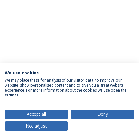
We use cookies
Política de Privacidade
Termos & Condições
We may place these for analysis of our visitor data, to improve our
website, show personalised content and to give you a great website
Direitos do Titular dos Dados
experience. For more information about the cookies we use open the
settings.
Accept all
Deny
© 2026 Universidade Católica Portuguesa
No, adjust