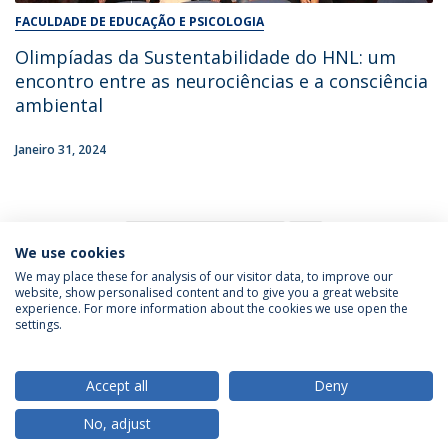
FACULDADE DE EDUCAÇÃO E PSICOLOGIA
Olimpíadas da Sustentabilidade do HNL: um
encontro entre as neurociências e a consciência
ambiental
Janeiro 31, 2024
1
We use cookies
We may place these for analysis of our visitor data, to improve our
website, show personalised content and to give you a great website
experience. For more information about the cookies we use open the
Política de Privacidade
Termos & Condições
settings.
Direitos do Titular dos Dados
Accept all
Deny
No, adjust
© 2026 Universidade Católica Portuguesa