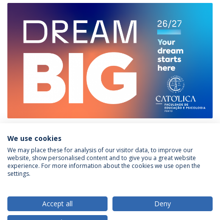
We use cookies
We may place these for analysis of our visitor data, to improve our
website, show personalised content and to give you a great website
experience. For more information about the cookies we use open the
Política de Privacidade
Termos & Condições
settings.
Direitos do Titular dos Dados
Accept all
Deny