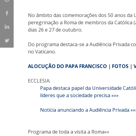
Iniciativas Nacionais
No âmbito das comemorações dos 50 anos da Un
Research Centre for Human Developmen
peregrinação a Roma de membros da Católica (a
| CEDH
dias 26 e 27 de outubro.
Human Neurobehavioral Laboratory |
Do programa destaca-se a Audiência Privada co
HNL
no Vaticano.
ALOCUÇÃO DO PAPA FRANCISCO
|
FOTOS
|
ECCLESIA:
Papa destaca papel da Universidade Catól
líderes que a sociedade precisa »»»
Notícia anunciando a Audiência Privada »»
Programa de toda a visita a Roma»»