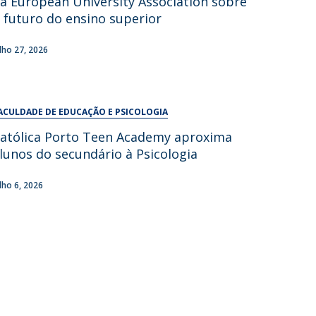
a European University Association sobre
UDIP
 futuro do ensino superior
Segurança e Emergência
ulho 27, 2026
ontactos
ACULDADE DE EDUCAÇÃO E PSICOLOGIA
atólica Porto Teen Academy aproxima
lunos do secundário à Psicologia
ulho 6, 2026