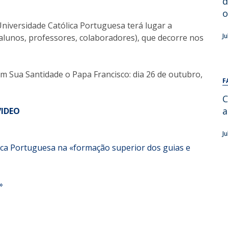
d
Alumni
Educação
o
iversidade Católica Portuguesa terá lugar a
t
Associação de Antigos Alunos de Psicologia
J
lunos, professores, colaboradores), que decorre nos
C
m Sua Santidade o Papa Francisco: dia 26 de outubro,
F
C
a
VIDEO
J
ica Portuguesa na «formação superior dos guias e
»