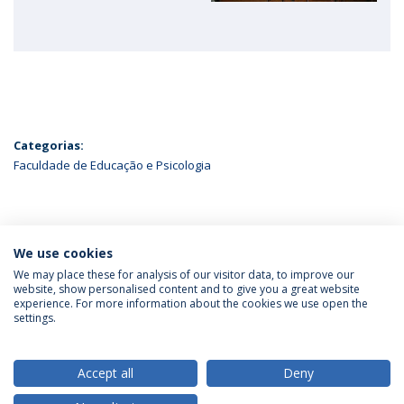
Categorias:
Faculdade de Educação e Psicologia
ÚLTIMAS NOTÍCIAS
We use cookies
We may place these for analysis of our visitor data, to improve our
website, show personalised content and to give you a great website
experience. For more information about the cookies we use open the
Política de Privacidade
Termos & Condições
settings.
Direitos do Titular dos Dados
Accept all
Deny