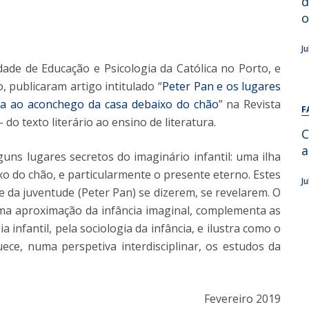
d
Alumni
Educação
o
t
Associação de Antigos Alunos de Psicologia
J
C
ade de Educação e Psicologia da Católica no Porto, e
, publicaram artigo intitulado “
Peter Pan e os lugares
nca ao aconchego da casa debaixo do chão
” na Revista
F
 do texto literário ao ensino de literatura.
C
a
guns lugares secretos do imaginário infantil: uma ilha
o do chão, e particularmente o presente eterno. Estes
J
 da juventude (Peter Pan) se dizerem, se revelarem. O
uma aproximação da infância imaginal, complementa as
 infantil, pela sociologia da infância, e ilustra como o
ece, numa perspetiva interdisciplinar, os estudos da
Fevereiro 2019