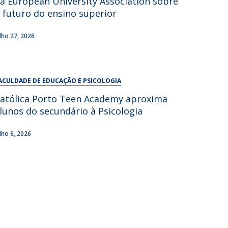
a European University Association sobre
UDIP
 futuro do ensino superior
Segurança e Emergência
ulho 27, 2026
ontactos
ACULDADE DE EDUCAÇÃO E PSICOLOGIA
atólica Porto Teen Academy aproxima
lunos do secundário à Psicologia
ulho 6, 2026