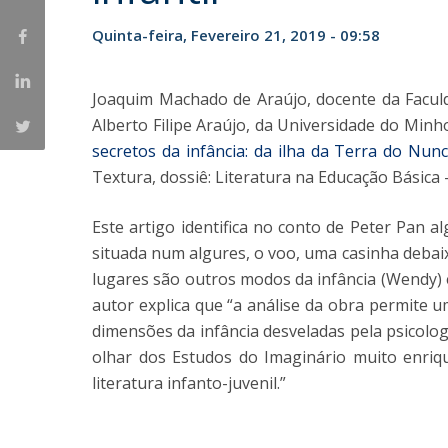
Iniciativas Nacionais
Quinta-feira, Fevereiro 21, 2019 - 09:58
Research Centre for Human Developmen
| CEDH
Joaquim Machado de Araújo, docente da Faculd
Human Neurobehavioral Laboratory |
Alberto Filipe Araújo, da Universidade do Minho
HNL
secretos da infância: da ilha da Terra do Nu
Textura, dossiê: Literatura na Educação Básica –
Este artigo identifica no conto de Peter Pan al
situada num algures, o voo, uma casinha debaix
lugares são outros modos da infância (Wendy) e
autor explica que “a análise da obra permite 
dimensões da infância desveladas pela psicologia
olhar dos Estudos do Imaginário muito enriqu
literatura infanto-juvenil.”