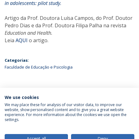
in adolescents: pilot study.
Artigo da Prof. Doutora Luísa Campos, do Prof. Doutor
Pedro Dias e da Prof. Doutora Filipa Palha na revista
Education and Health.
Leia
AQUI
o artigo.
Categorias:
Faculdade de Educação e Psicologia
ÚLTIMAS NOTÍCIAS
We use cookies
We may place these for analysis of our visitor data, to improve our
website, show personalised content and to give you a great website
experience. For more information about the cookies we use open the
Política de Privacidade
Termos & Condições
settings.
Direitos do Titular dos Dados
Accept all
Deny