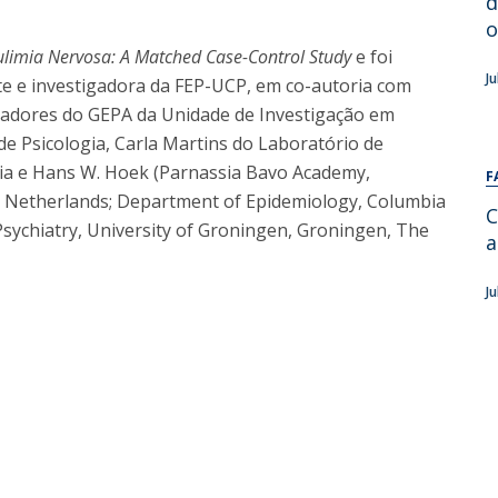
d
Alumni
Educação
o
Bulimia Nervosa: A Matched Case-Control Study
e foi
t
Associação de Antigos Alunos de Psicologia
J
te e investigadora da FEP-UCP, em co-autoria com
C
igadores do GEPA da Unidade de Investigação em
 de Psicologia, Carla Martins do Laboratório de
gia e Hans W. Hoek (Parnassia Bavo Academy,
F
he Netherlands; Department of Epidemiology, Columbia
C
sychiatry, University of Groningen, Groningen, The
a
J