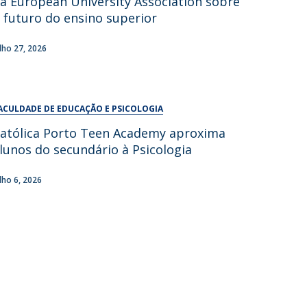
a European University Association sobre
UDIP
 futuro do ensino superior
Segurança e Emergência
ulho 27, 2026
ontactos
ACULDADE DE EDUCAÇÃO E PSICOLOGIA
atólica Porto Teen Academy aproxima
lunos do secundário à Psicologia
ulho 6, 2026