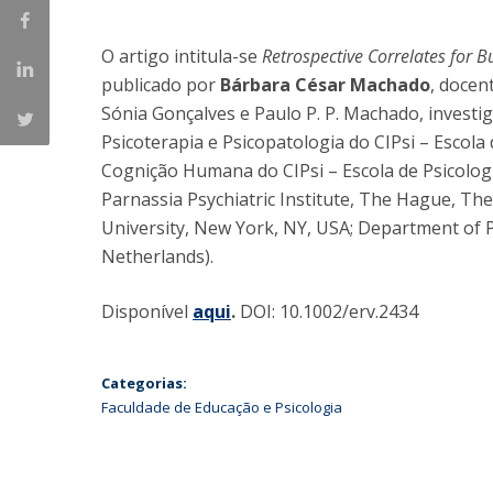
Iniciativas Nacionais
O artigo intitula-se
Retrospective Correlates for 
Research Centre for Human Developmen
| CEDH
publicado por
Bárbara César Machado
, docen
Sónia Gonçalves e Paulo P. P. Machado, invest
Human Neurobehavioral Laboratory |
Psicoterapia e Psicopatologia do CIPsi – Escola
HNL
Cognição Humana do CIPsi – Escola de Psicolo
Parnassia Psychiatric Institute, The Hague, T
University, New York, NY, USA; Department of P
Netherlands).
Disponível
aqui
.
DOI: 10.1002/erv.2434
Categorias:
Faculdade de Educação e Psicologia