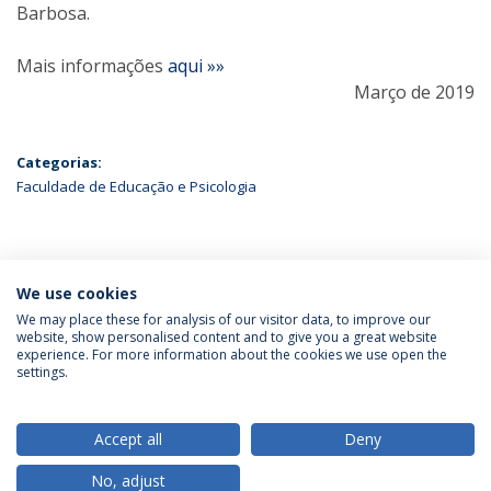
Barbosa.
Mais informações
aqui »»
Março de 2019
Categorias:
Faculdade de Educação e Psicologia
ÚLTIMAS NOTÍCIAS
We use cookies
We may place these for analysis of our visitor data, to improve our
website, show personalised content and to give you a great website
experience. For more information about the cookies we use open the
Política de Privacidade
Termos & Condições
settings.
Direitos do Titular dos Dados
Accept all
Deny
No, adjust