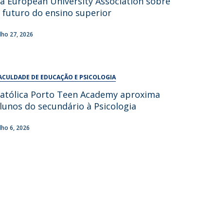
a European University Association sobre
UDIP
 futuro do ensino superior
Segurança e Emergência
ulho 27, 2026
ontactos
ACULDADE DE EDUCAÇÃO E PSICOLOGIA
atólica Porto Teen Academy aproxima
lunos do secundário à Psicologia
ulho 6, 2026