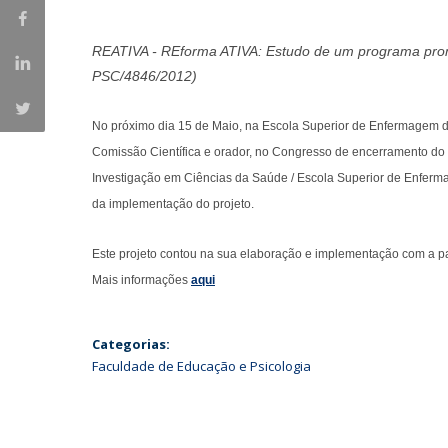
Iniciativas Nacionais
Research Centre for Human Developmen
REATIVA - REforma ATIVA: Estudo de um programa pr
| CEDH
PSC/4846/2012)
Human Neurobehavioral Laboratory |
No próximo dia 15 de Maio, na Escola Superior de Enfermagem d
HNL
Comissão Científica e orador, no Congresso de encerramento do
Investigação em Ciências da Saúde / Escola Superior de Enferma
da implementação do projeto.
Este projeto contou na sua elaboração e implementação com a pa
Mais informações
aqui
Categorias:
Faculdade de Educação e Psicologia