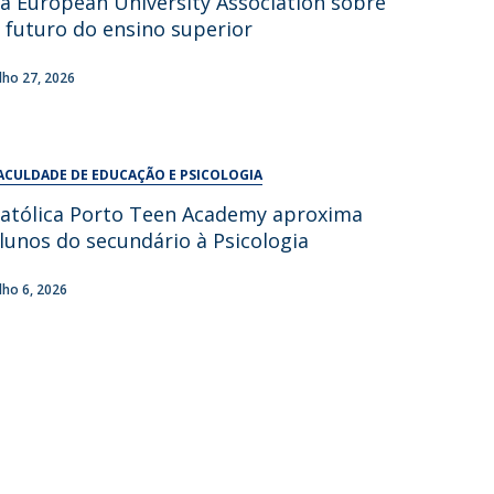
a European University Association sobre
UDIP
 futuro do ensino superior
Segurança e Emergência
ulho 27, 2026
ontactos
ACULDADE DE EDUCAÇÃO E PSICOLOGIA
atólica Porto Teen Academy aproxima
lunos do secundário à Psicologia
ulho 6, 2026