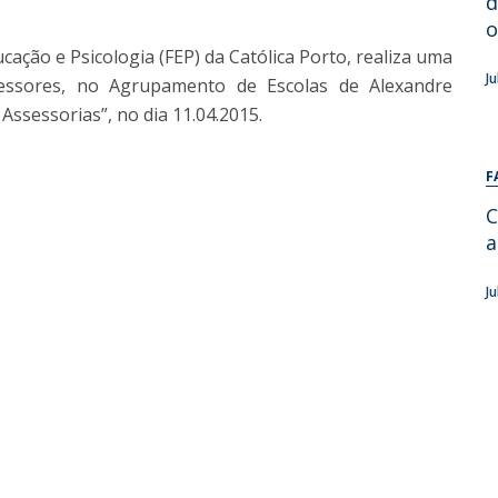
d
Alumni
Educação
o
cação e Psicologia (FEP) da Católica Porto, realiza uma
t
Associação de Antigos Alunos de Psicologia
J
essores, no Agrupamento de Escolas de Alexandre
C
Assessorias”, no dia 11.04.2015.
F
C
a
J