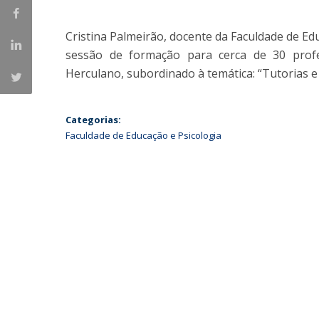
Iniciativas Nacionais
Cristina Palmeirão, docente da Faculdade de Edu
Research Centre for Human Developmen
| CEDH
sessão de formação para cerca de 30 prof
Herculano, subordinado à temática: “Tutorias e 
Human Neurobehavioral Laboratory |
HNL
Categorias:
Faculdade de Educação e Psicologia